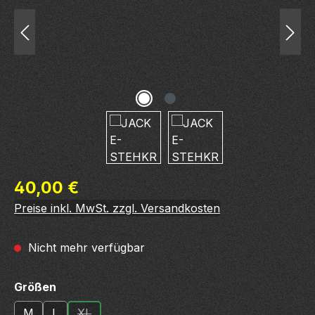
Regulärer Preis:
40,00 €
Preise inkl. MwSt. zzgl. Versandkosten
Nicht mehr verfügbar
auswählen
Größen
M
L
XL