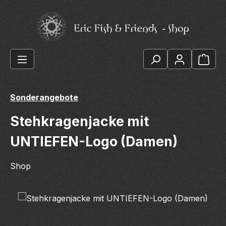
Zum Hauptinhalt springen
Ware
Sonderangebote
Stehkragenjacke mit
UNTIEFEN-Logo (Damen)
Shop
Bildergalerie überspringen