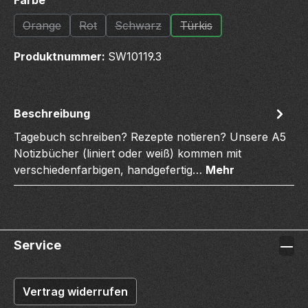
Orange
Rot
Schwarz
Türkis
(Diese Option ist zurzeit nicht verfügbar.)
(Diese Option ist zurzeit nicht verfügbar.)
(Diese Option ist zurzeit nicht verfügb
(Diese Option ist zurzeit 
Produktnummer:
SW10119.3
Beschreibung
Tagebuch schreiben? Rezepte notieren? Unsere A5
Notizbücher (liniert oder weiß) kommen mit
verschiedenfarbigen, handgefertig…
Mehr
Service
Vertrag widerrufen