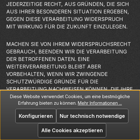
JEDERZEITIGE RECHT, AUS GRÜNDEN, DIE SICH
AUS IHRER BESONDEREN SITUATION ERGEBEN,
GEGEN DIESE VERARBEITUNG WIDERSPRUCH
MIT WIRKUNG FÜR DIE ZUKUNFT EINZULEGEN.
MACHEN SIE VON IHREM WIDERSPRUCHSRECHT
GEBRAUCH, BEENDEN WIR DIE VERARBEITUNG
DER BETROFFENEN DATEN. EINE
WEITERVERARBEITUNG BLEIBT ABER
VORBEHALTEN, WENN WIR ZWINGENDE
SCHUTZWÜRDIGE GRÜNDE FÜR DIE
VERARBEITUNG NACHWEISEN KÖNNEN, DIE IHRE
INTERESSEN, GRUNDRECHTE UND
Diese Website verwendet Cookies, um eine bestmögliche
Erfahrung bieten zu können.
Mehr Informationen ...
GRUNDFREIHEITEN ÜBERWIEGEN, ODER WENN
DIE VERARBEITUNG DER GELTENDMACHUNG,
Konfigurieren
Nur technisch notwendige
AUSÜBUNG ODER VERTEIDIGUNG VON
RECHTSANSPRÜCHEN DIENT.
Alle Cookies akzeptieren