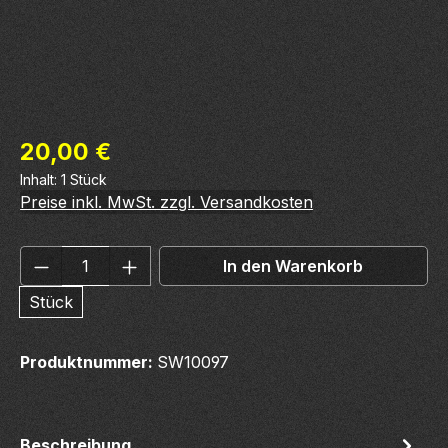
Regulärer Preis:
20,00 €
Inhalt:
1 Stück
Preise inkl. MwSt. zzgl. Versandkosten
Produkt Anzahl: Gib den gewünschten We
In den Warenkorb
Stück
Produktnummer:
SW10097
Beschreibung