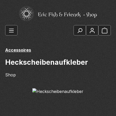
Zum Hauptinhalt springen
Ware
Accessoires
Heckscheibenaufkleber
Shop
Bildergalerie überspringen