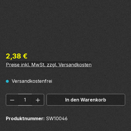
Regulärer Preis:
2,38 €
Preise inkl. MwSt. zzgl. Versandkosten
Versandkostenfrei
Produkt Anzahl: Gib den gewünschten We
In den Warenkorb
Produktnummer:
SW10046