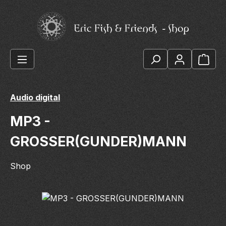
Zum Hauptinhalt springen
Ware
Audio digital
MP3 -
GROSSER(GUNDER)MANN
Shop
Bildergalerie überspringen