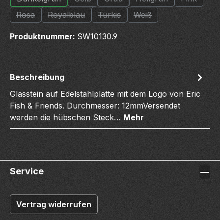
(Diese Option ist zurzeit nicht verfügbar.)
(Diese Option ist zurzeit nicht verfügbar.)
(Diese Option ist zurzeit nicht ve
(Diese Option ist zurz
(Diese Opt
Rosa
Royalblau
Türkis
Weiß
(Diese Option ist zurzeit nicht verfügbar.)
(Diese Option ist zurzeit nicht verfügbar.)
(Diese Option ist zurzeit nicht verf
(Diese Option ist zurzeit
Produktnummer:
SW10130.9
Beschreibung
Glasstein auf Edelstahlplatte mit dem Logo von Eric
Fish & Friends. Durchmesser: 12mmVersendet
werden die hübschen Steck…
Mehr
Service
Vertrag widerrufen