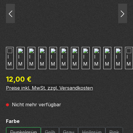
Regulärer Preis:
12,00 €
Preise inkl. MwSt. zzgl. Versandkosten
Nicht mehr verfügbar
auswählen
Farbe
Dunkelgrün
Gelb
Grau
Hellgrün
Pink