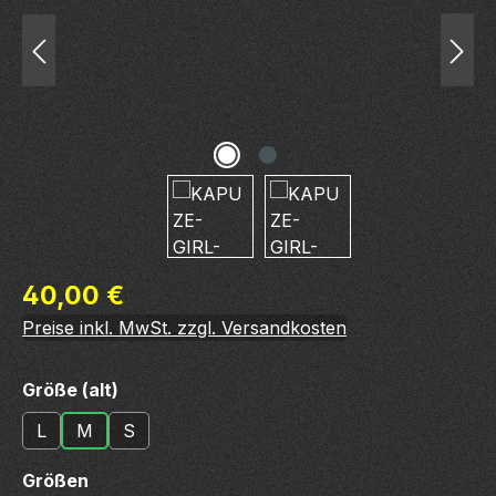
Regulärer Preis:
40,00 €
Preise inkl. MwSt. zzgl. Versandkosten
auswählen
Größe (alt)
L
M
S
auswählen
Größen