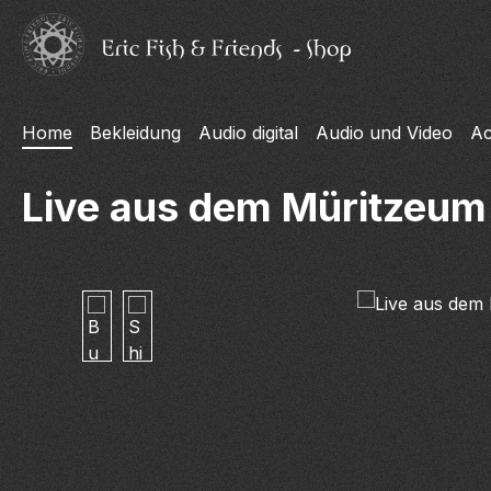
m Hauptinhalt springen
Zur Suche springen
Zur Hauptnavigation springen
Home
Bekleidung
Audio digital
Audio und Video
Ac
Live aus dem Müritzeum 
Bildergalerie überspringen