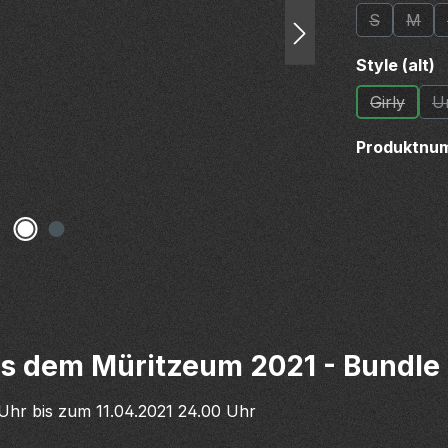
S
M
(Diese Opti
(Dies
a
Style (alt)
Girly
U
(Diese Op
Produktnu
us dem Müritzeum 2021 - Bundle
Uhr bis zum 11.04.2021 24.00 Uhr