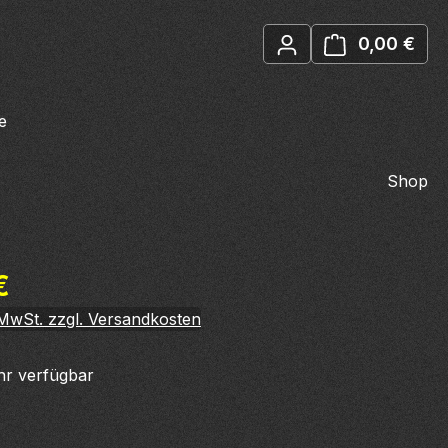
0,00 €
Ware
e
Shop
eis:
€
. MwSt. zzgl. Versandkosten
r verfügbar
wählen