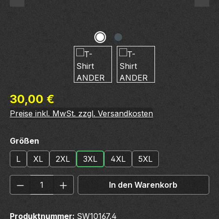
Regulärer Preis:
30,00 €
Preise inkl. MwSt. zzgl. Versandkosten
auswählen
Größen
L
XL
2XL
3XL
4XL
5XL
Produkt Anzahl: Gib den gewünschten We
In den Warenkorb
Produktnummer:
SW10167.4