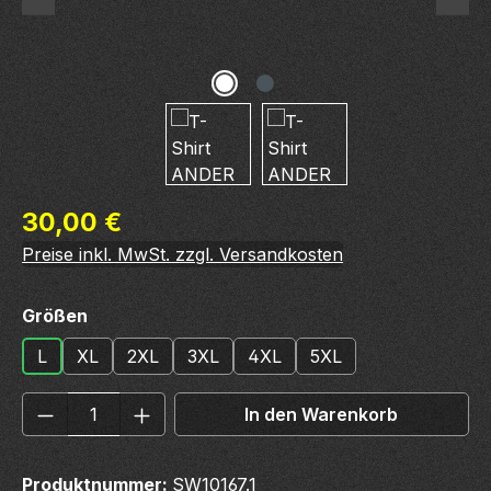
Regulärer Preis:
30,00 €
Preise inkl. MwSt. zzgl. Versandkosten
auswählen
Größen
L
XL
2XL
3XL
4XL
5XL
Produkt Anzahl: Gib den gewünschten We
In den Warenkorb
Produktnummer:
SW10167.1